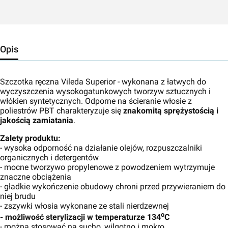
Opis
Szczotka ręczna Vileda Superior - wykonana z łatwych do
wyczyszczenia wysokogatunkowych tworzyw sztucznych i
włókien syntetycznych. Odporne na ścieranie włosie z
poliestrów PBT charakteryzuje się
znakomitą sprężystością i
jakością zamiatania
.
Zalety produktu:
- wysoka odporność na działanie olejów, rozpuszczalniki
organicznych i detergentów
- mocne tworzywo propylenowe z powodzeniem wytrzymuje
znaczne obciążenia
- gładkie wykończenie obudowy chroni przed przywieraniem do
niej brudu
- zszywki włosia wykonane ze stali nierdzewnej
o
- możliwość sterylizacji w temperaturze 134
C
- można stosować na sucho, wilgotno i mokro