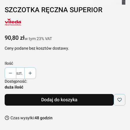
SZCZOTKA RĘCZNA SUPERIOR
Cena
90,80 zł
w tym 23% VAT
w tym
23%
VAT
Ceny podane bez kosztów dostawy.
Ilość
szt.
Dostępność:
duża ilość
Dodaj do koszyka
Czas wysyłki:
48 godzin