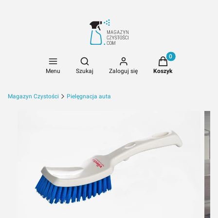
Produkty w koszyk
Otwórz wyszukiwarkę
Menu
Szukaj
Zaloguj się
Koszyk
Magazyn Czystości
Pielęgnacja auta