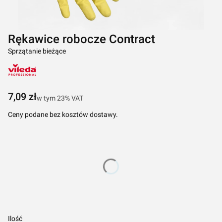
Rękawice robocze Contract
Sprzątanie bieżące
Cena
7,09 zł
w tym 23% VAT
w tym
23%
VAT
Ceny podane bez kosztów dostawy.
Wybierz wariant produktu:
Poszczególne warianty mogą różnić się ceną
*
Rozmiar
Wybierz
Ilość