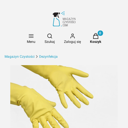
Produkty w koszyk
Otwórz wyszukiwarkę
Menu
Szukaj
Zaloguj się
Koszyk
Magazyn Czystości
Dezynfekcja