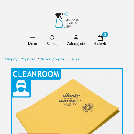
Produkty w koszyk
Otwórz wyszukiwarkę
Menu
Szukaj
Zaloguj się
Koszyk
Magazyn Czystości
Ścierki / Gąbki / Druciaki