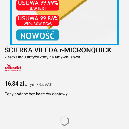
ŚCIERKA VILEDA r-MICRONQUICK
Z recyklingu antybakteryjna antywirusowa
Cena
16,34 zł
w tym 23% VAT
w tym
23%
VAT
Ceny podane bez kosztów dostawy.
Wybierz wariant produktu:
Poszczególne warianty mogą różnić się ceną