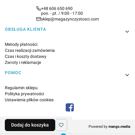
+48 606 650 690
pon. - pt. / 9:00 - 17:00
sklep@magazynczystosci.com
Linki w stopce
OBSŁUGA KLIENTA
Metody płatności
Czas realizacji zamówienia
Czas i koszty dostawy
Zwroty i reklamacje
POMOC
Regulamin sklepu
Polityka prywatności
Ustawienia plików cookies
Dodaj do koszyka
© MagazynCzystosci 2026
Powered by
mango.media