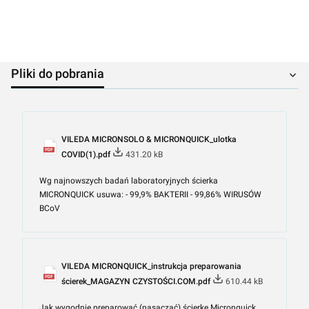
Pliki do pobrania
VILEDA MICRONSOLO & MICRONQUICK_ulotka
COVID(1).pdf
431.20 kB
Wg najnowszych badań laboratoryjnych ścierka
MICRONQUICK usuwa: - 99,9% BAKTERII - 99,86% WIRUSÓW
BCoV
VILEDA MICRONQUICK_instrukcja preparowania
ścierek_MAGAZYN CZYSTOŚCI.COM.pdf
610.44 kB
Jak wygodnie preparować (nasączać) ścierkę Micronquick