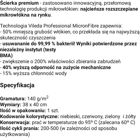
Ścierka premium
- zastosowano innowacyjną, przełomową
technologię produkcji mikrowłókien:
najcieńsze rozszczepiane
mikrowłókna na rynku
.
Technologia Vileda Professional MicronFibre zapewnia:
- 50% mniejszą grubość włókien, co przekłada się na najwyższą
skuteczność czyszczenia
-
usuwananie do 99,99 % bakterii! Wyniki potwierdzone przez
niezależny instytut (testy
BMA)
- zwiększenie o 200% właściwości zbierania zabrudzeń
-
40% wyższą odporność na zużycie mechaniczne
- 15% wyższa chłonność wody
Specyfikacja
2
Gramatura:
140 g/m
Wymiary:
38 x 40 cm
Ilość w opakowaniu:
1 szt.
Kodowanie kolorystyczne:
niebieski, czerwony, zielony i żółty
Konserwacja:
prać w temperaturze do 95º C (zalecana 60º C)
Ilość cykli prania:
200-500 (w zależności od sposobu
użytkowania)